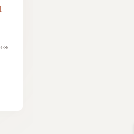
м
н
тике
ё