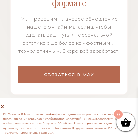
формате
Мы проводим плановое обновление
нашего онлайн магазина, чтобы
сделать ваш путь к персональной
эстетике еще более комфортным и
технологичным. Скоро всё заработает.
СВЯЗАТЬСЯ В MAX
0
ИП Ульянов И.Б. использует
cookie
(файлы с данными о прошлых посещениях сайта) для
персонализации сервисов и удобства пользователей. Вы можете запретить сохранение
cookie в настройках своего браузера. Обработка Ваших
персональных данных
производится в соответствии с требованиями Федерального закона от 27.07.2006 №
152-Ф3 «О персональных данных».