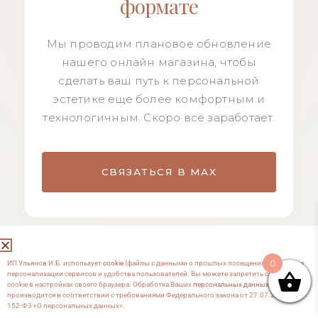
формате
Мы проводим плановое обновление
нашего онлайн магазина, чтобы
сделать ваш путь к персональной
эстетике еще более комфортным и
технологичным. Скоро всё заработает.
СВЯЗАТЬСЯ В MAX
0
ИП Ульянов И.Б. использует
cookie
(файлы с данными о прошлых посещениях сайта) для
персонализации сервисов и удобства пользователей. Вы можете запретить сохранение
cookie в настройках своего браузера. Обработка Ваших
персональных данных
производится в соответствии с требованиями Федерального закона от 27.07.2006 №
152-Ф3 «О персональных данных».