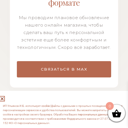
формате
Мы проводим плановое обновление
нашего онлайн магазина, чтобы
сделать ваш путь к персональной
эстетике еще более комфортным и
технологичным. Скоро всё заработает.
СВЯЗАТЬСЯ В MAX
0
ИП Ульянов И.Б. использует
cookie
(файлы с данными о прошлых посещениях сайта) для
персонализации сервисов и удобства пользователей. Вы можете запретить сохранение
cookie в настройках своего браузера. Обработка Ваших
персональных данных
производится в соответствии с требованиями Федерального закона от 27.07.2006 №
152-Ф3 «О персональных данных».