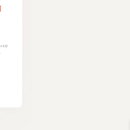
м
н
тике
ё