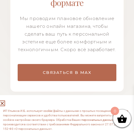
формате
Мы проводим плановое обновление
нашего онлайн магазина, чтобы
сделать ваш путь к персональной
эстетике еще более комфортным и
технологичным. Скоро всё заработает.
СВЯЗАТЬСЯ В MAX
0
ИП Ульянов И.Б. использует
cookie
(файлы с данными о прошлых посещениях сайта) для
персонализации сервисов и удобства пользователей. Вы можете запретить сохранение
cookie в настройках своего браузера. Обработка Ваших
персональных данных
производится в соответствии с требованиями Федерального закона от 27.07.2006 №
152-Ф3 «О персональных данных».