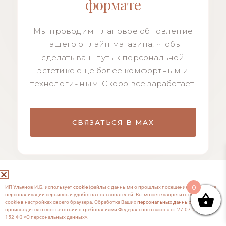
формате
Мы проводим плановое обновление
нашего онлайн магазина, чтобы
сделать ваш путь к персональной
эстетике еще более комфортным и
технологичным. Скоро всё заработает.
СВЯЗАТЬСЯ В MAX
0
ИП Ульянов И.Б. использует
cookie
(файлы с данными о прошлых посещениях сайта) для
персонализации сервисов и удобства пользователей. Вы можете запретить сохранение
cookie в настройках своего браузера. Обработка Ваших
персональных данных
производится в соответствии с требованиями Федерального закона от 27.07.2006 №
152-Ф3 «О персональных данных».