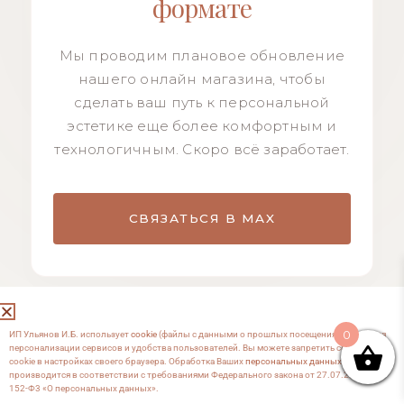
формате
Мы проводим плановое обновление
нашего онлайн магазина, чтобы
сделать ваш путь к персональной
эстетике еще более комфортным и
технологичным. Скоро всё заработает.
СВЯЗАТЬСЯ В MAX
0
ИП Ульянов И.Б. использует
cookie
(файлы с данными о прошлых посещениях сайта) для
персонализации сервисов и удобства пользователей. Вы можете запретить сохранение
cookie в настройках своего браузера. Обработка Ваших
персональных данных
производится в соответствии с требованиями Федерального закона от 27.07.2006 №
152-Ф3 «О персональных данных».