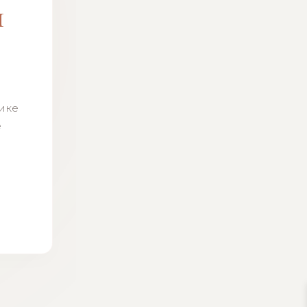
м
н
тике
ё