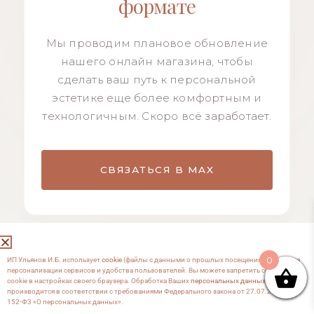
формате
Мы проводим плановое обновление
нашего онлайн магазина, чтобы
сделать ваш путь к персональной
эстетике еще более комфортным и
технологичным. Скоро всё заработает.
СВЯЗАТЬСЯ В MAX
0
ИП Ульянов И.Б. использует
cookie
(файлы с данными о прошлых посещениях сайта) для
персонализации сервисов и удобства пользователей. Вы можете запретить сохранение
cookie в настройках своего браузера. Обработка Ваших
персональных данных
производится в соответствии с требованиями Федерального закона от 27.07.2006 №
152-Ф3 «О персональных данных».