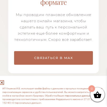
формате
Мы проводим плановое обновление
нашего онлайн магазина, чтобы
сделать ваш путь к персональной
эстетике еще более комфортным и
технологичным. Скоро всё заработает.
СВЯЗАТЬСЯ В MAX
0
ИП Ульянов И.Б. использует
cookie
(файлы с данными о прошлых посещениях сайта) для
персонализации сервисов и удобства пользователей. Вы можете запретить сохранение
cookie в настройках своего браузера. Обработка Ваших
персональных данных
производится в соответствии с требованиями Федерального закона от 27.07.2006 №
152-Ф3 «О персональных данных».