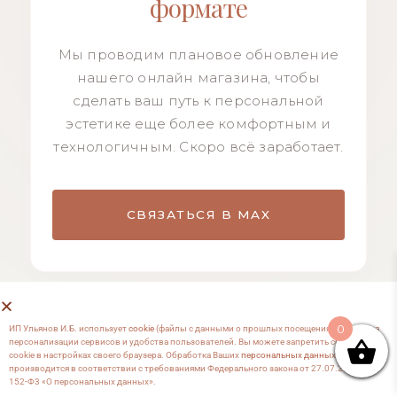
формате
Мы проводим плановое обновление
нашего онлайн магазина, чтобы
сделать ваш путь к персональной
эстетике еще более комфортным и
технологичным. Скоро всё заработает.
СВЯЗАТЬСЯ В MAX
0
ИП Ульянов И.Б. использует
cookie
(файлы с данными о прошлых посещениях сайта) для
персонализации сервисов и удобства пользователей. Вы можете запретить сохранение
cookie в настройках своего браузера. Обработка Ваших
персональных данных
производится в соответствии с требованиями Федерального закона от 27.07.2006 №
152-Ф3 «О персональных данных».