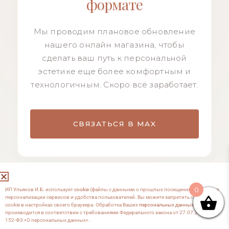
формате
Мы проводим плановое обновление
нашего онлайн магазина, чтобы
сделать ваш путь к персональной
эстетике еще более комфортным и
технологичным. Скоро всё заработает.
СВЯЗАТЬСЯ В MAX
0
ИП Ульянов И.Б. использует
cookie
(файлы с данными о прошлых посещениях сайта) для
персонализации сервисов и удобства пользователей. Вы можете запретить сохранение
cookie в настройках своего браузера. Обработка Ваших
персональных данных
производится в соответствии с требованиями Федерального закона от 27.07.2006 №
152-Ф3 «О персональных данных».