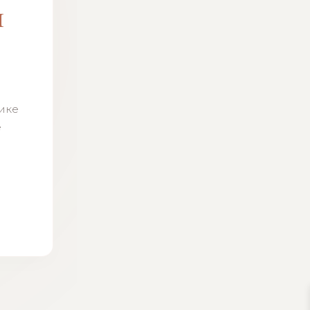
м
н
тике
ё