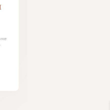
м
н
тике
ё