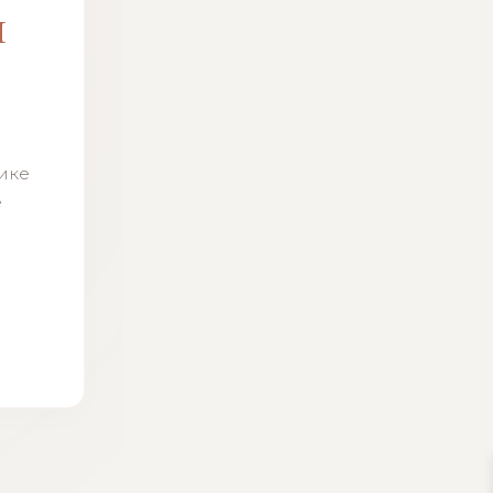
м
н
тике
ё