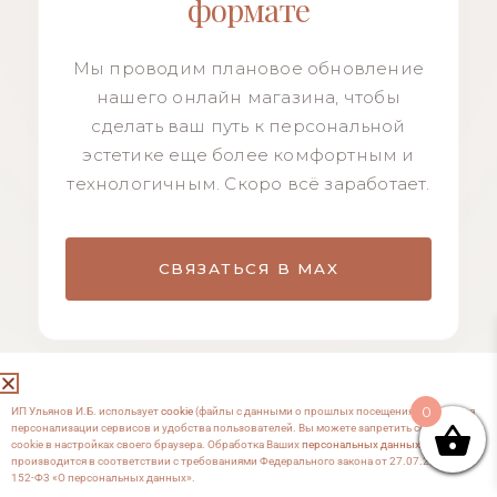
формате
Мы проводим плановое обновление
нашего онлайн магазина, чтобы
сделать ваш путь к персональной
эстетике еще более комфортным и
технологичным. Скоро всё заработает.
СВЯЗАТЬСЯ В MAX
0
ИП Ульянов И.Б. использует
cookie
(файлы с данными о прошлых посещениях сайта) для
персонализации сервисов и удобства пользователей. Вы можете запретить сохранение
cookie в настройках своего браузера. Обработка Ваших
персональных данных
производится в соответствии с требованиями Федерального закона от 27.07.2006 №
152-Ф3 «О персональных данных».