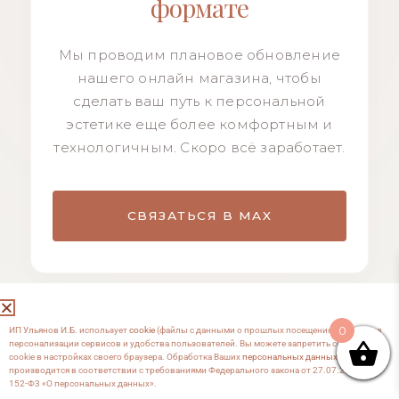
формате
Мы проводим плановое обновление
нашего онлайн магазина, чтобы
сделать ваш путь к персональной
эстетике еще более комфортным и
технологичным. Скоро всё заработает.
СВЯЗАТЬСЯ В MAX
0
ИП Ульянов И.Б. использует
cookie
(файлы с данными о прошлых посещениях сайта) для
персонализации сервисов и удобства пользователей. Вы можете запретить сохранение
cookie в настройках своего браузера. Обработка Ваших
персональных данных
производится в соответствии с требованиями Федерального закона от 27.07.2006 №
152-Ф3 «О персональных данных».