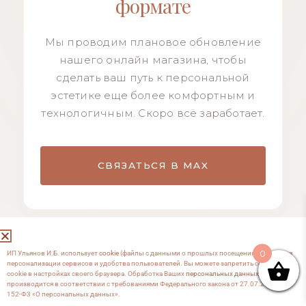
формате
Мы проводим плановое обновление
нашего онлайн магазина, чтобы
сделать ваш путь к персональной
эстетике еще более комфортным и
технологичным. Скоро всё заработает.
СВЯЗАТЬСЯ В MAX
0
ИП Ульянов И.Б. использует
cookie
(файлы с данными о прошлых посещениях сайта) для
персонализации сервисов и удобства пользователей. Вы можете запретить сохранение
cookie в настройках своего браузера. Обработка Ваших
персональных данных
производится в соответствии с требованиями Федерального закона от 27.07.2006 №
152-Ф3 «О персональных данных».