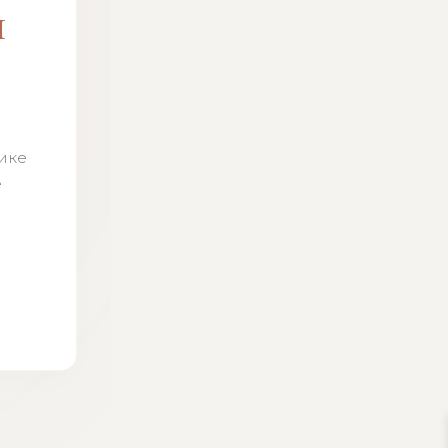
м
н
тике
ё