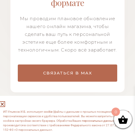
формате
Мы проводим плановое обновление
нашего онлайн магазина, чтобы
сделать ваш путь к персональной
эстетике еще более комфортным и
технологичным. Скоро всё заработает.
СВЯЗАТЬСЯ В MAX
0
ИП Ульянов И.Б. использует
cookie
(файлы с данными о прошлых посещениях сайта) для
персонализации сервисов и удобства пользователей. Вы можете запретить сохранение
cookie в настройках своего браузера. Обработка Ваших
персональных данных
производится в соответствии с требованиями Федерального закона от 27.07.2006 №
152-Ф3 «О персональных данных».