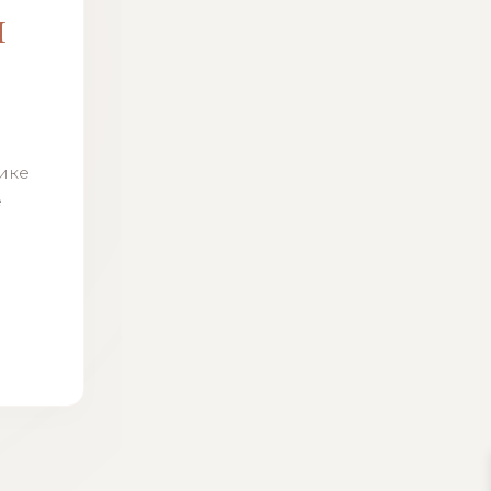
м
н
тике
ё