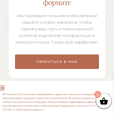
формате
Мы проводим плановое обновление
нашего онлайн магазина, чтобы
сделать ваш путь к персональной
эстетике еще более комфортным и
технологичным. Скоро всё заработает.
СВЯЗАТЬСЯ В MAX
0
ИП Ульянов И.Б. использует
cookie
(файлы с данными о прошлых посещениях сайта) для
персонализации сервисов и удобства пользователей. Вы можете запретить сохранение
cookie в настройках своего браузера. Обработка Ваших
персональных данных
производится в соответствии с требованиями Федерального закона от 27.07.2006 №
152-Ф3 «О персональных данных».