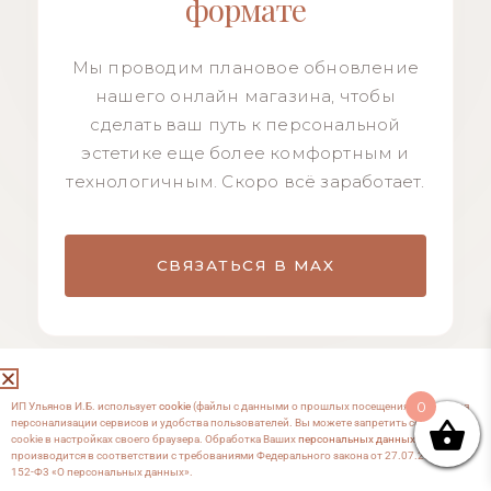
формате
Мы проводим плановое обновление
нашего онлайн магазина, чтобы
сделать ваш путь к персональной
эстетике еще более комфортным и
технологичным. Скоро всё заработает.
СВЯЗАТЬСЯ В MAX
0
ИП Ульянов И.Б. использует
cookie
(файлы с данными о прошлых посещениях сайта) для
персонализации сервисов и удобства пользователей. Вы можете запретить сохранение
cookie в настройках своего браузера. Обработка Ваших
персональных данных
производится в соответствии с требованиями Федерального закона от 27.07.2006 №
152-Ф3 «О персональных данных».