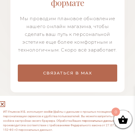
формате
Мы проводим плановое обновление
нашего онлайн магазина, чтобы
сделать ваш путь к персональной
эстетике еще более комфортным и
технологичным. Скоро всё заработает.
СВЯЗАТЬСЯ В MAX
0
ИП Ульянов И.Б. использует
cookie
(файлы с данными о прошлых посещениях сайта) для
персонализации сервисов и удобства пользователей. Вы можете запретить сохранение
cookie в настройках своего браузера. Обработка Ваших
персональных данных
производится в соответствии с требованиями Федерального закона от 27.07.2006 №
152-Ф3 «О персональных данных».