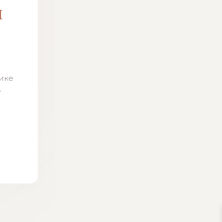
м
н
тике
ё