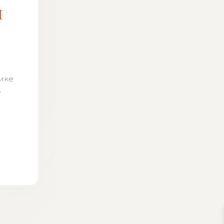
м
н
тике
ё