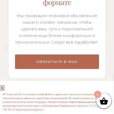
формате
Мы проводим плановое обновление
нашего онлайн магазина, чтобы
сделать ваш путь к персональной
эстетике еще более комфортным и
технологичным. Скоро всё заработает.
СВЯЗАТЬСЯ В MAX
0
ИП Ульянов И.Б. использует
cookie
(файлы с данными о прошлых посещениях сайта) для
персонализации сервисов и удобства пользователей. Вы можете запретить сохранение
cookie в настройках своего браузера. Обработка Ваших
персональных данных
производится в соответствии с требованиями Федерального закона от 27.07.2006 №
152-Ф3 «О персональных данных».