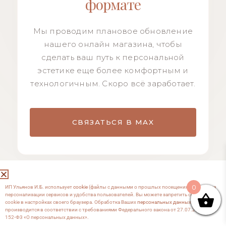
формате
Мы проводим плановое обновление
нашего онлайн магазина, чтобы
сделать ваш путь к персональной
эстетике еще более комфортным и
технологичным. Скоро всё заработает.
СВЯЗАТЬСЯ В MAX
0
ИП Ульянов И.Б. использует
cookie
(файлы с данными о прошлых посещениях сайта) для
персонализации сервисов и удобства пользователей. Вы можете запретить сохранение
cookie в настройках своего браузера. Обработка Ваших
персональных данных
производится в соответствии с требованиями Федерального закона от 27.07.2006 №
152-Ф3 «О персональных данных».