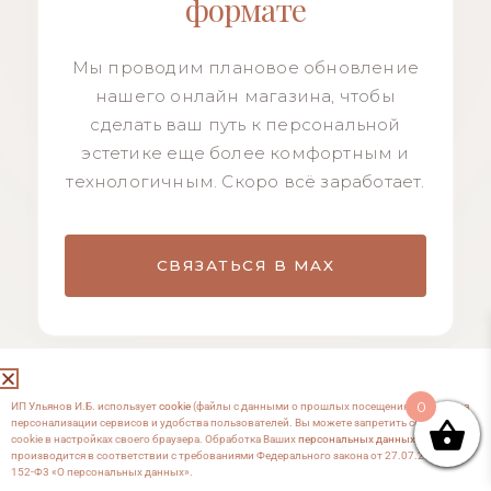
формате
Мы проводим плановое обновление
нашего онлайн магазина, чтобы
сделать ваш путь к персональной
эстетике еще более комфортным и
технологичным. Скоро всё заработает.
СВЯЗАТЬСЯ В MAX
0
ИП Ульянов И.Б. использует
cookie
(файлы с данными о прошлых посещениях сайта) для
персонализации сервисов и удобства пользователей. Вы можете запретить сохранение
cookie в настройках своего браузера. Обработка Ваших
персональных данных
производится в соответствии с требованиями Федерального закона от 27.07.2006 №
152-Ф3 «О персональных данных».