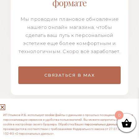
формате
Мы проводим плановое обновление
нашего онлайн магазина, чтобы
сделать ваш путь к персональной
эстетике еще более комфортным и
технологичным. Скоро всё заработает.
СВЯЗАТЬСЯ В MAX
0
ИП Ульянов И.Б. использует
cookie
(файлы с данными о прошлых посещениях сайта) для
персонализации сервисов и удобства пользователей. Вы можете запретить сохранение
cookie в настройках своего браузера. Обработка Ваших
персональных данных
производится в соответствии с требованиями Федерального закона от 27.07.2006 №
152-Ф3 «О персональных данных».