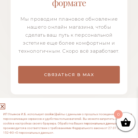
формате
Мы проводим плановое обновление
нашего онлайн магазина, чтобы
сделать ваш путь к персональной
эстетике еще более комфортным и
технологичным. Скоро всё заработает.
СВЯЗАТЬСЯ В MAX
0
ИП Ульянов И.Б. использует
cookie
(файлы с данными о прошлых посещениях сайта) для
персонализации сервисов и удобства пользователей. Вы можете запретить сохранение
cookie в настройках своего браузера. Обработка Ваших
персональных данных
производится в соответствии с требованиями Федерального закона от 27.07.2006 №
152-Ф3 «О персональных данных».