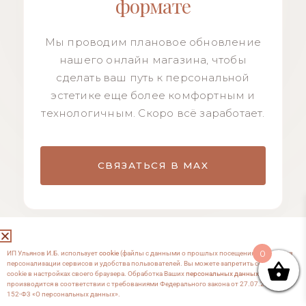
формате
Мы проводим плановое обновление
нашего онлайн магазина, чтобы
сделать ваш путь к персональной
эстетике еще более комфортным и
технологичным. Скоро всё заработает.
СВЯЗАТЬСЯ В MAX
0
ИП Ульянов И.Б. использует
cookie
(файлы с данными о прошлых посещениях сайта) для
персонализации сервисов и удобства пользователей. Вы можете запретить сохранение
cookie в настройках своего браузера. Обработка Ваших
персональных данных
производится в соответствии с требованиями Федерального закона от 27.07.2006 №
152-Ф3 «О персональных данных».