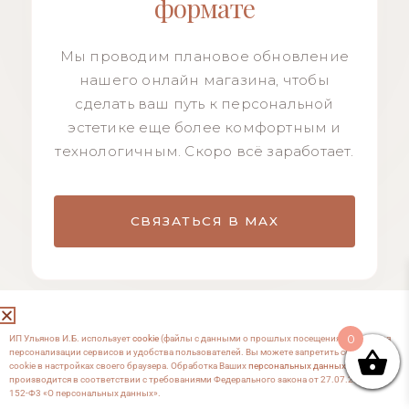
формате
Мы проводим плановое обновление
нашего онлайн магазина, чтобы
сделать ваш путь к персональной
эстетике еще более комфортным и
технологичным. Скоро всё заработает.
СВЯЗАТЬСЯ В MAX
0
ИП Ульянов И.Б. использует
cookie
(файлы с данными о прошлых посещениях сайта) для
персонализации сервисов и удобства пользователей. Вы можете запретить сохранение
cookie в настройках своего браузера. Обработка Ваших
персональных данных
производится в соответствии с требованиями Федерального закона от 27.07.2006 №
152-Ф3 «О персональных данных».