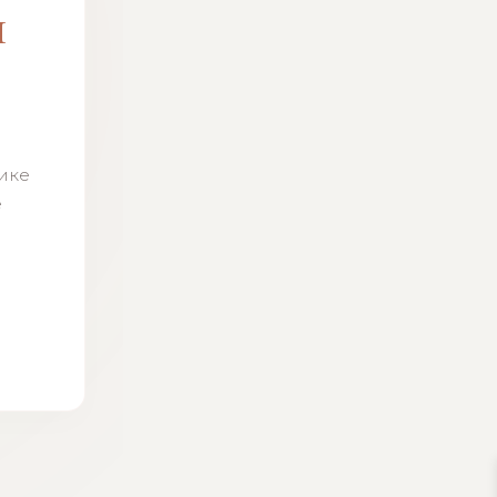
м
н
тике
ё