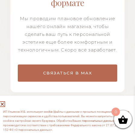
формате
Мы проводим плановое обновление
нашего онлайн магазина, чтобы
сделать ваш путь к персональной
эстетике еще более комфортным и
технологичным. Скоро всё заработает.
СВЯЗАТЬСЯ В MAX
0
ИП Ульянов И.Б. использует
cookie
(файлы с данными о прошлых посещениях сайта) для
персонализации сервисов и удобства пользователей. Вы можете запретить сохранение
cookie в настройках своего браузера. Обработка Ваших
персональных данных
производится в соответствии с требованиями Федерального закона от 27.07.2006 №
152-Ф3 «О персональных данных».