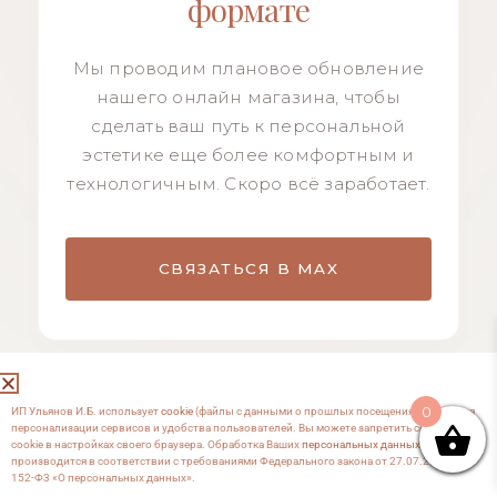
формате
Мы проводим плановое обновление
нашего онлайн магазина, чтобы
сделать ваш путь к персональной
эстетике еще более комфортным и
технологичным. Скоро всё заработает.
СВЯЗАТЬСЯ В MAX
0
ИП Ульянов И.Б. использует
cookie
(файлы с данными о прошлых посещениях сайта) для
персонализации сервисов и удобства пользователей. Вы можете запретить сохранение
cookie в настройках своего браузера. Обработка Ваших
персональных данных
производится в соответствии с требованиями Федерального закона от 27.07.2006 №
152-Ф3 «О персональных данных».